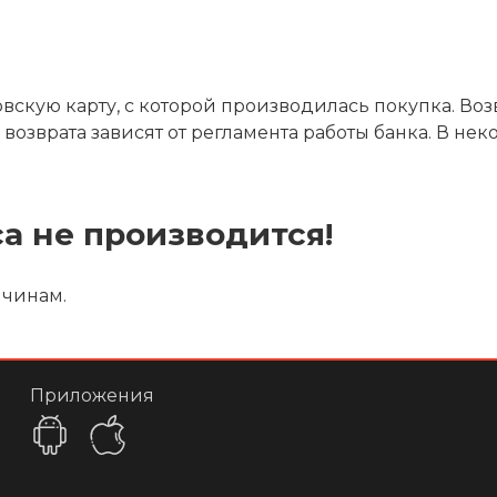
скую карту, с которой производилась покупка. Возв
зврата зависят от регламента работы банка. В неко
са не производится!
ичинам.
Приложения