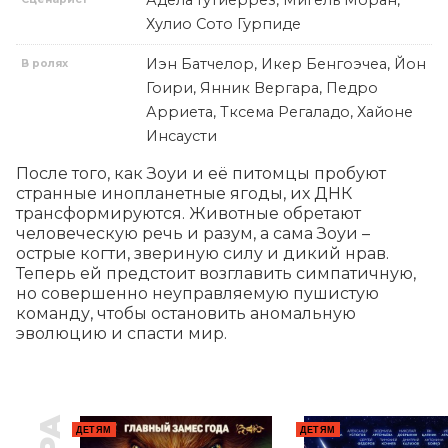
Адела Гутиеррез, Мигель Моран,
Хулио Сото Гурпиде
Иэн Батчелор, Икер Бенгоэчеа, Йон
В ролях
Гоири, Янник Вергара, Педро
Арриета, Тксема Регаладо, Хайоне
Инсаусти
После того, как Зоуи и её питомцы пробуют 
странные инопланетные ягоды, их ДНК 
трансформируются. Животные обретают 
человеческую речь и разум, а сама Зоуи – 
острые когти, звериную силу и дикий нрав. 
Теперь ей предстоит возглавить симпатичную, 
но совершенно неуправляемую пушистую 
команду, чтобы остановить аномальную 
эволюцию и спасти мир.
ДЕТЯМ
ДЕТЯМ