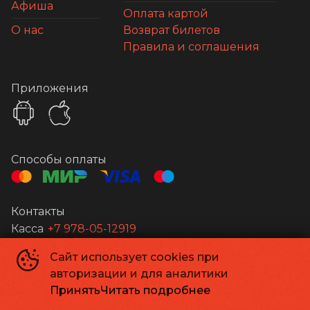
Афиша
Оплата картой
О нас
Возврат билетов
Правила и соглашения
Приложения
Способы оплаты
Контакты
Касса
+7 978-05-12919
Сайт использует cookies при
Апельсин
©
2026
авторизации и для аналитики
Powered by
p24.app
Принять
Читать подробнее