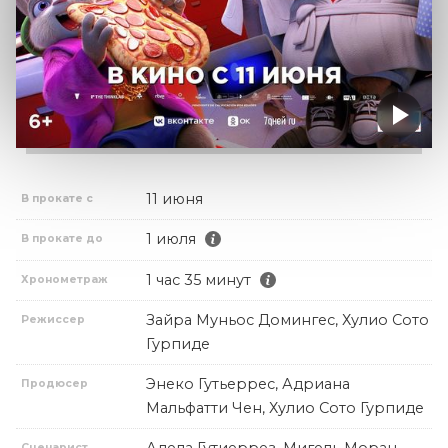
11 июня
В прокате с
1 июля
В прокате до
1 час 35 минут
Хронометраж
Зайра Муньос Домингес, Хулио Сото
Режиссер
Гурпиде
Энеко Гутьеррес, Адриана
Продюсер
Мальфатти Чен, Хулио Сото Гурпиде
Сценарист