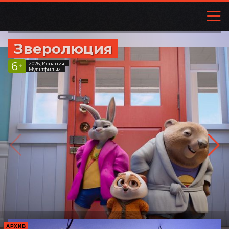
Зверолюция
6
2026, Испания
+
Мультфильм
АРХИВ