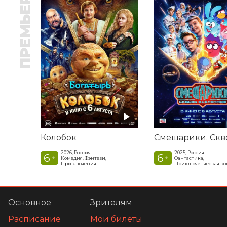
ПРЕМЬЕРА
Колобок
2026, Россия
2025, Россия
6
6
+
+
Комедия, Фэнтези,
Фантастика,
Приключения
Приключенческая к
Основное
Зрителям
Расписание
Мои билеты