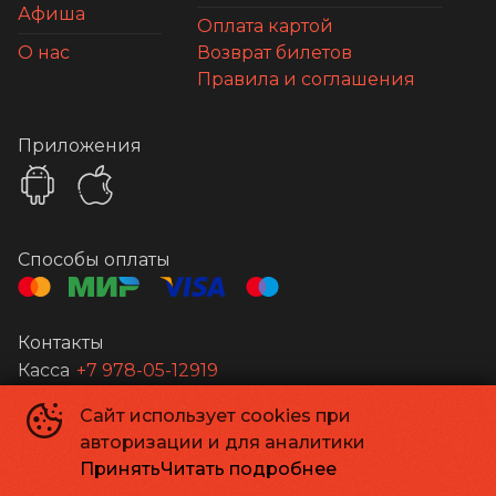
Афиша
Оплата картой
О нас
Возврат билетов
Правила и соглашения
Приложения
Способы оплаты
Контакты
Касса
+7 978-05-12919
Сайт использует cookies при
Апельсин
©
2026
авторизации и для аналитики
Powered by
p24.app
Принять
Читать подробнее