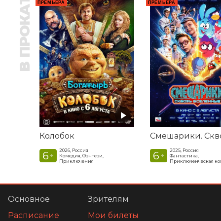
В ПРОКАТЕ
ПРЕМЬЕРА
ПРЕМЬЕРА
Колобок
2026, Россия
2025, Россия
6
6
+
+
Комедия, Фэнтези,
Фантастика,
Приключения
Приключенческая к
Основное
Зрителям
Расписание
Мои билеты