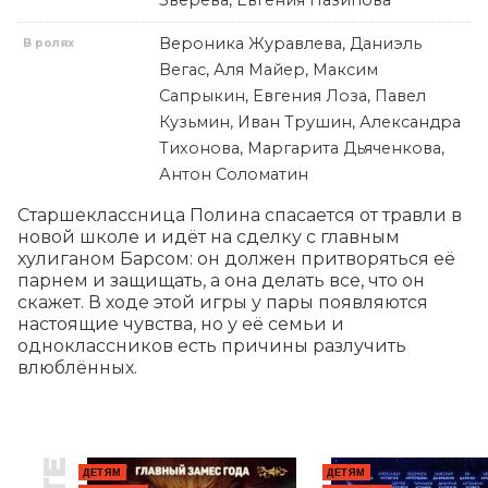
Зверева, Евгения Назипова
Вероника Журавлева, Даниэль
В ролях
Вегас, Аля Майер, Максим
Сапрыкин, Евгения Лоза, Павел
Кузьмин, Иван Трушин, Александра
Тихонова, Маргарита Дьяченкова,
Антон Соломатин
Старшеклассница Полина спасается от травли в 
новой школе и идёт на сделку с главным 
хулиганом Барсом: он должен притворяться её 
парнем и защищать, а она делать все, что он 
скажет. В ходе этой игры у пары появляются 
настоящие чувства, но у её семьи и 
одноклассников есть причины разлучить 
влюблённых.
ДЕТЯМ
ДЕТЯМ