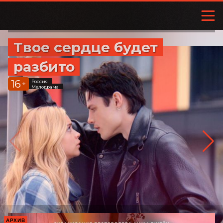
Твое сердце будет
разбито
16
Россия
+
Мелодрама
АРХИВ