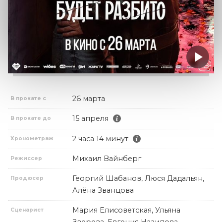
26 марта
В прокате с
15 апреля
В прокате до
2 часа 14 минут
Хронометраж
Михаил Вайнберг
Режиссер
Георгий Шабанов, Люся Дадальян,
Продюсер
Алёна Званцова
Мария Елисоветская, Ульяна
Сценарист