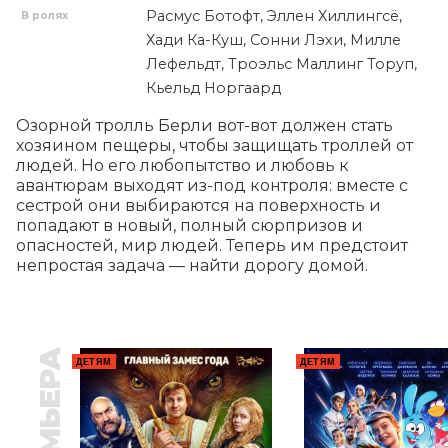
Расмус Ботофт, Эллен Хиллингсё,
В ролях
Хади Ка-Куш, Сонни Лэхи, Милле
Лефельдт, Троэльс Маллинг Торуп,
Кьельд Норгаард
Озорной тролль Берли вот-вот должен стать 
хозяином пещеры, чтобы защищать троллей от 
людей. Но его любопытство и любовь к 
авантюрам выходят из-под контроля: вместе с 
сестрой они выбираются на поверхность и 
попадают в новый, полный сюрпризов и 
опасностей, мир людей. Теперь им предстоит 
непростая задача — найти дорогу домой.
ПРЕМЬЕРА
ДЕТЯМ
ДЕТЯМ