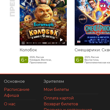
Колобок
2026, Россия
2025, Россия
6
6
+
+
Комедия, Фэнтези,
Фантастика,
Приключения
Приключенческая к
Основное
Зрителям
Расписание
Мои билеты
Афиша
Оплата картой
О нас
Возврат билетов
Правила и соглашения