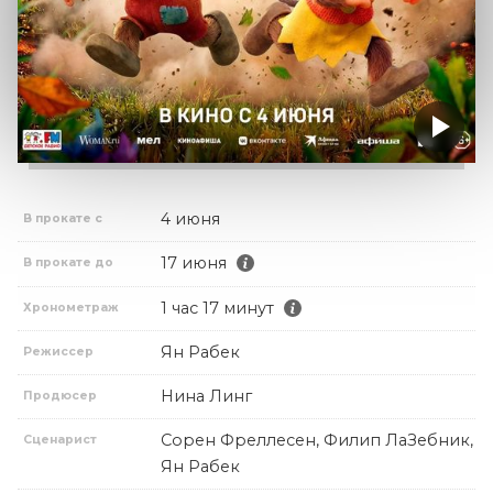
4 июня
В прокате с
17 июня
В прокате до
1 час 17 минут
Хронометраж
Ян Рабек
Режиссер
Нина Линг
Продюсер
Сорен Фреллесен, Филип ЛаЗебник,
Сценарист
Ян Рабек