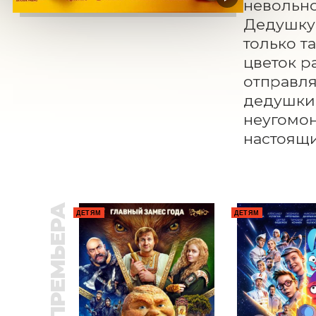
невольно
Дедушку 
только т
цветок ра
отправля
дедушки.
неугомон
настоящи
ПРЕМЬЕРА
ДЕТЯМ
ДЕТЯМ