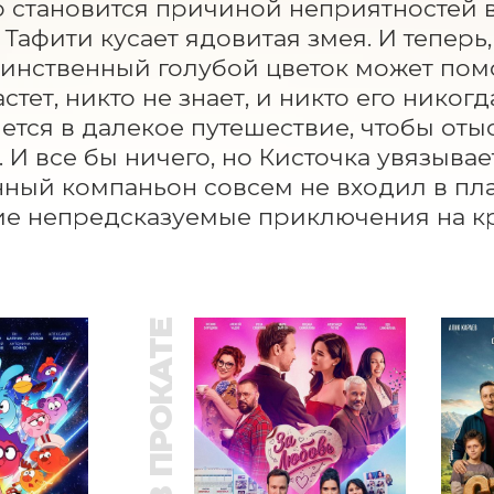
 становится причиной неприятностей в 
Тафити кусает ядовитая змея. И теперь,
аинственный голубой цветок может помоч
стет, никто не знает, и никто его никогд
ется в далекое путешествие, чтобы отыс
 И все бы ничего, но Кисточка увязывает
ный компаньон совсем не входил в план
е непредсказуемые приключения на кр
В ПРОКАТЕ