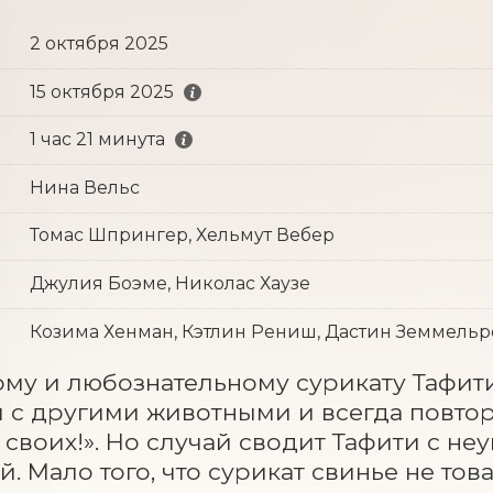
2 октября 2025
15 октября 2025
1 час 21 минута
Нина Вельс
Томас Шпрингер, Хельмут Вебер
Джулия Боэме, Николас Хаузе
Козима Хенман, Кэтлин Рениш, Дастин Земмельр
му и любознательному сурикату Тафити
 с другими животными и всегда повторя
своих!». Но случай сводит Тафити с не
й. Мало того, что сурикат свинье не това