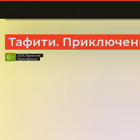
Тафити. Приключени
6
2025, Германия
+
Мультфильм