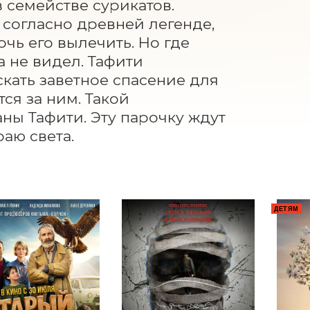
семействе сурикатов. 
 согласно древней легенде, 
ь его вылечить. Но где 
а не видел. Тафити 
кать заветное спасение для 
ся за ним. Такой 
ы Тафити. Эту парочку ждут 
аю света.
ДЕТЯМ