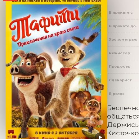
В прокате с
В прокате до
Хронометраж
Режиссер
Продюсер
Сценарист
В ролях
Беспечно
общаться
Держись 
Кисточко