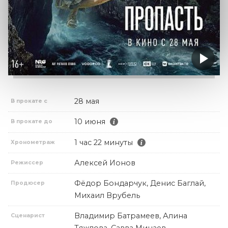
28 мая
В прокате с
10 июня
В прокате до
1 час 22 минуты
Хронометраж
Алексей Ионов
Режиссер
Фёдор Бондарчук, Денис Баглай,
Продюсер
Михаил Врубель
Владимир Батрамеев, Алина
Сценарист