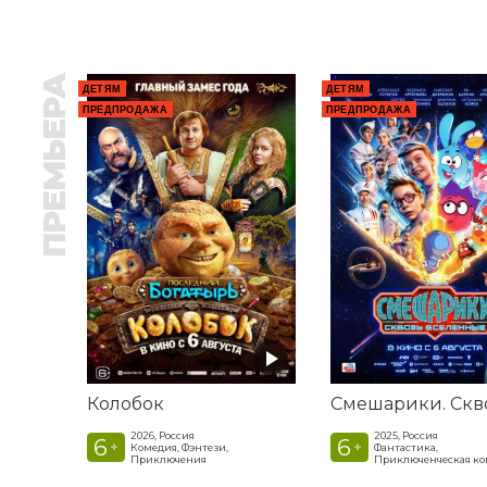
ПРЕМЬЕРА
ДЕТЯМ
ДЕТЯМ
ПРЕДПРОДАЖА
ПРЕДПРОДАЖА
Колобок
2026, Россия
2025, Россия
6
6
+
+
Комедия, Фэнтези,
Фантастика,
Приключения
Приключенческая к