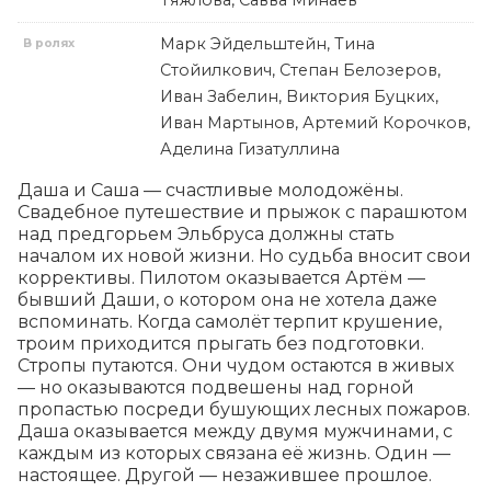
Тяжлова, Савва Минаев
Марк Эйдельштейн, Тина
В ролях
Стойилкович, Степан Белозеров,
Иван Забелин, Виктория Буцких,
Иван Мартынов, Артемий Корочков,
Аделина Гизатуллина
Даша и Саша — счастливые молодожёны. 
Свадебное путешествие и прыжок с парашютом 
над предгорьем Эльбруса должны стать 
началом их новой жизни. Но судьба вносит свои 
коррективы. Пилотом оказывается Артём — 
бывший Даши, о котором она не хотела даже 
вспоминать. Когда самолёт терпит крушение, 
троим приходится прыгать без подготовки. 
Стропы путаются. Они чудом остаются в живых 
— но оказываются подвешены над горной 
пропастью посреди бушующих лесных пожаров. 
Даша оказывается между двумя мужчинами, с 
каждым из которых связана её жизнь. Один — 
настоящее. Другой — незажившее прошлое.