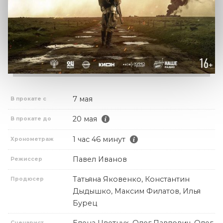
7 мая
В прокате с
20 мая
В прокате до
1 час 46 минут
Хронометраж
Павел Иванов
Режиссер
Татьяна Яковенко, Константин
Продюсер
Дыдышко, Максим Филатов, Илья
Бурец
Сценарист