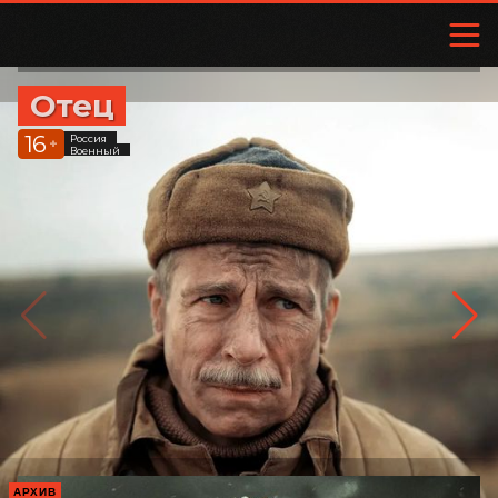
Отец
16
Россия
+
Военный
АРХИВ