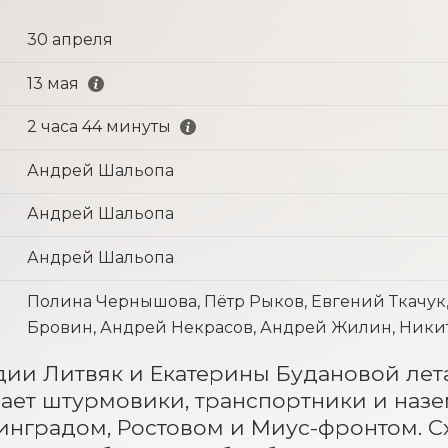
30 апреля
13 мая
2 часа 44 минуты
Андрей Шальопа
Андрей Шальопа
Андрей Шальопа
Полина Чернышова, Пётр Рыков, Евгений Ткачук
Бровин, Андрей Некрасов, Андрей Жилин, Никит
ии Литвяк и Екатерины Будановой летает
ет штурмовики, транспортники и назем
инградом, Ростовом и Миус-фронтом. Схо