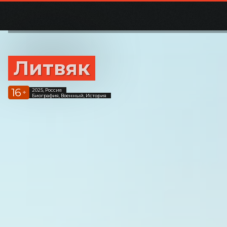
Литвяк
16
2025, Россия
+
Биография, Военный, История