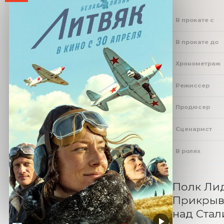
В прокате с
В прокате до
Хронометраж
Режиссер
Продюсер
Сценарист
В ролях
Полк Лид
Прикрыва
над Стал