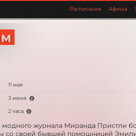
Расписание
Афиша
ым
11 мая
3 июня
2 часа
 модного журнала Миранда Пристли бо
ы со своей бывшей помощницей Эмили 