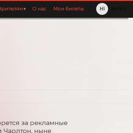
Зрителям
О нас
Мои билеты
Войти
рется за рекламные 
Чарлтон, ныне 