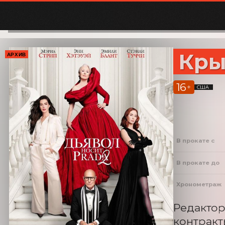
Кр
АРХИВ
16
+
США
В прокате с
В прокате до
Хронометраж
Редактор
контракт