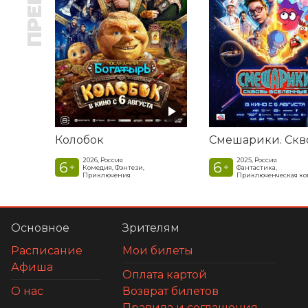
Колобок
2026, Россия
2025, Россия
6
6
+
+
Комедия, Фэнтези,
Фантастика,
Приключения
Приключенческая к
Основное
Зрителям
Расписание
Мои билеты
Афиша
Оплата картой
О нас
Возврат билетов
Правила и соглашения