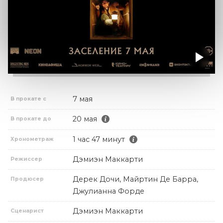
7 мая
В прокате с
20 мая
В прокате до
1 час 47 минут
Хронометраж
Дэмиэн Маккарти
Режиссер
Дерек Дочи, Майртин Де Барра,
Продюсер
Джулианна Форде
Дэмиэн Маккарти
Сценарист