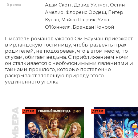
Адам Скотт, Дэвид Уилмот, Остин
В ролях
Амелио, Флоренс Ордеш, Питер
Кунан, Майкл Патрик, Уилл
О’Коннелл, Брендан Конрой
Писатель романов ужасов Ом Бауман приезжает 
в ирландскую гостиницу, чтобы развеять прах 
родителей, не подозревая, что в этом месте, по 
слухам, обитает ведьма. С приближением ночи 
он сталкивается с необъяснимыми явлениями и 
тайнами прошлого, которые постепенно 
раскрывают зловещую природу этого 
уединённого уголка.
ПРЕМЬЕРА
ДЕТЯМ
ДЕТЯМ