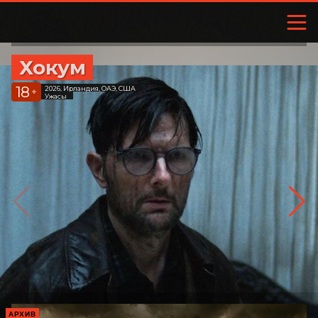
Хокум
18
2026, Ирландия, ОАЭ, США
+
Ужасы
АРХИВ