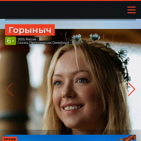
Горыныч
6
2025, Россия
+
Сказка, Приключения, Семейный
АРХИВ