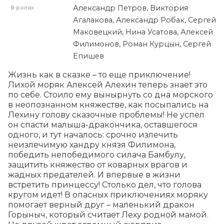
Александр Петров, Виктория
В ролях
Агалакова, Александр Робак, Сергей
Маковецкий, Нина Усатова, Алексей
Филимонов, Роман Курцын, Сергей
Епишев
Жизнь как в сказке – то еще приключение! 
Лихой моряк Алексей Алехин теперь знает это 
по себе. Стоило ему вынырнуть со дна морского 
в неопознанном княжестве, как посыпались на 
Лехину голову сказочные проблемы! Не успел 
он спасти малыша-дракончика, оставшегося 
одного, и тут началось: срочно излечить 
неизлечимую хандру князя Филимона, 
победить непобедимого силача Бамбулу, 
защитить княжество от коварных врагов и 
жадных предателей. И впервые в жизни 
встретить принцессу! Столько дел, что голова 
кругом идет! В опасных приключениях моряку 
помогает верный друг – маленький дракон 
Горыныч, который считает Леху родной мамой. 