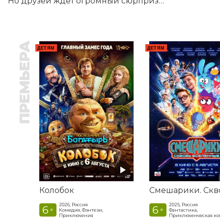
Но друзей ждет огромный сюрприз…
ПРЕМЬЕРА
ДЕТЯМ
ДЕТЯМ
Колобок
2026, Россия
2025, Россия
6
6
+
+
Комедия, Фэнтези,
Фантастика,
Приключения
Приключенческая к