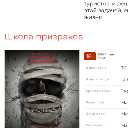
туристов, и ре
этой задачей, 
жизни.
Школа призраков
18
2026, Япония
+
Ужасы
30
В прокате с
12 
В прокате до
1 ч
Хронометраж
Ма
Режиссер
Ма
Продюсер
Ма
Сценарист