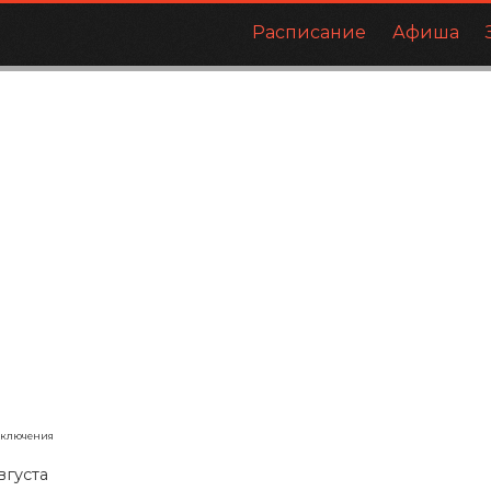
Расписание
Афиша
иключения
вгуста