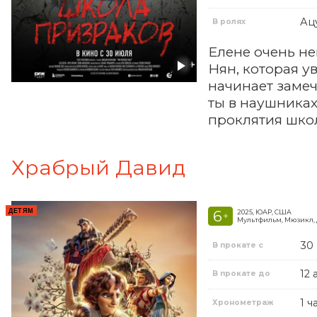
Ац
В ролях
Елене очень не
Нян, которая у
начинает замеч
ты в наушниках
проклятия школ
Храбрый Давид
ДЕТЯМ
6
2025, ЮАР, США
+
Мультфильм, Мюзикл,
30
В прокате с
12 
В прокате до
1 ч
Хронометраж