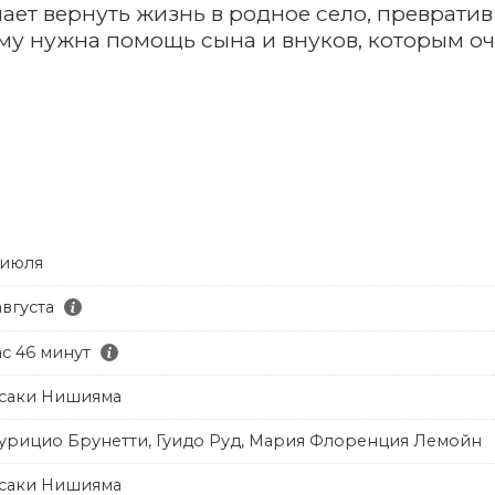
шает вернуть жизнь в родное село, превратив
ему нужна помощь сына и внуков, которым о
 июля
августа
ас 46 минут
саки Нишияма
урицио Брунетти, Гуидо Руд, Мария Флоренция Лемойн
саки Нишияма