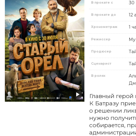
30
В прокате с
12 
В прокате до
1 ч
Хронометраж
Му
Режиссер
Та
Продюсер
Та
Сценарист
Ал
В ролях
Дм
Главный герой 
К Батразу при
о решении ликв
нужно получить
собирается, пр
администрации