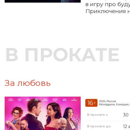
в игру про буд
Приключения на
В ПРОКАТЕ
За любовь
16
2026, Россия
+
Мелодрама, Комедия,
30
В прокате с
12 
В прокате до