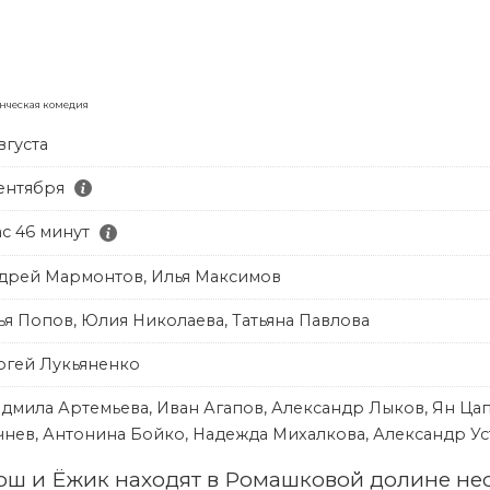
нческая комедия
вгуста
сентября
ас 46 минут
дрей Мармонтов, Илья Максимов
ья Попов, Юлия Николаева, Татьяна Павлова
ргей Лукьяненко
дмила Артемьева, Иван Агапов, Александр Лыков, Ян Ца
чнев, Антонина Бойко, Надежда Михалкова, Александр У
ш и Ёжик находят в Ромашковой долине нео