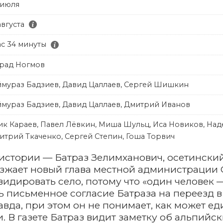
 июля
августа
ас 34 минуты
рад Ногмов
ймураз Бадзиев, Давид Цаллаев, Сергей Шишкин
ймураз Бадзиев, Давид Цаллаев, Дмитрий Иванов
ик Караев, Павел Лёвкин, Миша Шульц, Иса Новиков, Наде
итрий Ткаченко, Сергей Степин, Гоша Торвич
истории — Батраз Зелимханович, осетинский
езжает новый глава местной администрации 
идировать село, потому что «один человек 
 письменное согласие Батраза на переезд в 
авда, при этом он не понимает, как может 
. В газете Батраз видит заметку об альпий