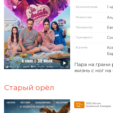
1 ч
Хронометраж
Ан
Режиссер
Ев
Продюсер
Со
Сценарист
Кс
В ролях
Ба
Пара на грани
жизнь с ног на 
Старый орёл
12
2026, Россия
+
Семейный, Комедия