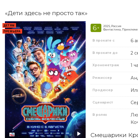
«Дети здесь не просто так»
ДЕТЯМ
6
2025, Россия
+
Фантастика, Приключе
ПРЕМЬЕРА
6 а
В прокате с
2 
В прокате до
1 ч
Хронометраж
Ан
Режиссер
Ил
Продюсер
Се
Сценарист
Лю
В ролях
Ко
Смешарики Кро