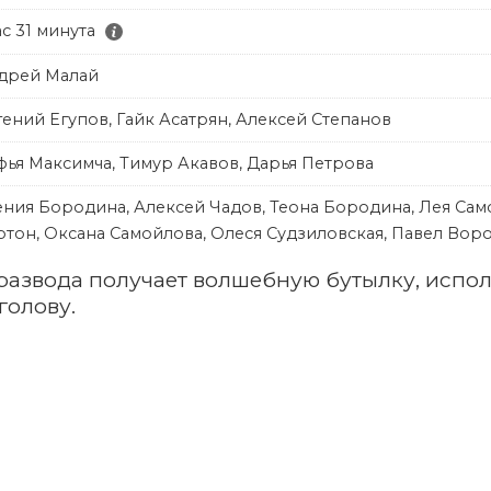
ас 31 минута
дрей Малай
гений Егупов, Гайк Асатрян, Алексей Степанов
фья Максимча, Тимур Акавов, Дарья Петрова
ения Бородина, Алексей Чадов, Теона Бородина, Лея Сам
ртон, Оксана Самойлова, Олеся Судзиловская, Павел Во
 развода получает волшебную бутылку, испо
голову.