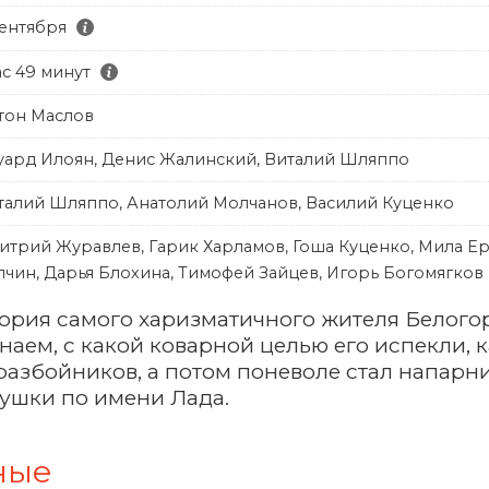
сентября
ас 49 минут
тон Маслов
уард Илоян, Денис Жалинский, Виталий Шляппо
талий Шляппо, Анатолий Молчанов, Василий Куценко
итрий Журавлев, Гарик Харламов, Гоша Куценко, Мила Ер
лчин, Дарья Блохина, Тимофей Зайцев, Игорь Богомягков
ория самого харизматичного жителя Белогор
наем, с какой коварной целью его испекли, к
разбойников, а потом поневоле стал напарн
ушки по имени Лада.
ные