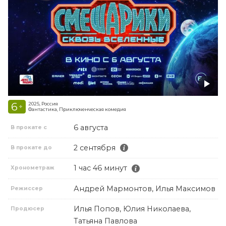
6
2025, Россия
+
Фантастика, Приключенческая комедия
6 августа
В прокате с
2 сентября
В прокате до
1 час 46 минут
Хронометраж
Андрей Мармонтов, Илья Максимов
Режиссер
Илья Попов, Юлия Николаева,
Продюсер
Татьяна Павлова