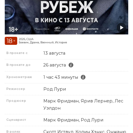
18
2026, США
+
Боевик, Драма, Военный, История
13 августа
В прокате с
26 августа
В прокате до
1 час 43 минуты
Хронометраж
Род Лури
Режиссер
Марк Фридман, Ярив Лернер, Лес
Продюсер
Уэлдон
Марк Фридман, Род Лури
Сценарист
Скотт Иствуд, Колин Хэнкс, Онжаню
В ролях