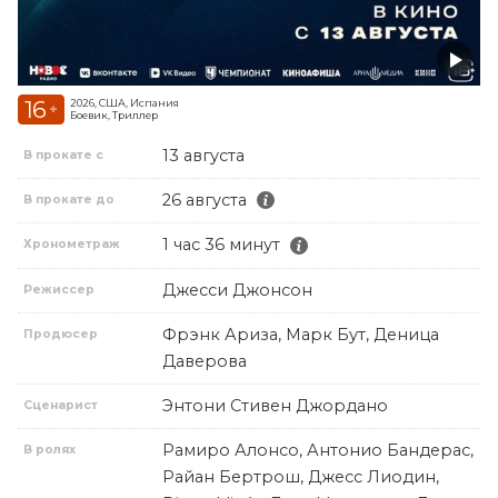
16
2026, США, Испания
+
Боевик, Триллер
13 августа
В прокате с
26 августа
В прокате до
1 час 36 минут
Хронометраж
Джесси Джонсон
Режиссер
Фрэнк Ариза, Марк Бут, Деница
Продюсер
Даверова
Энтони Стивен Джордано
Сценарист
Рамиро Алонсо, Антонио Бандерас,
В ролях
Райан Бертрош, Джесс Лиодин,