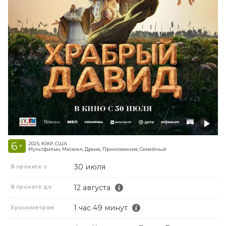
6
2025, ЮАР, США
+
Мультфильм, Мюзикл, Драма, Приключения, Семейный
30 июля
В прокате с
12 августа
В прокате до
1 час 49 минут
Хронометраж