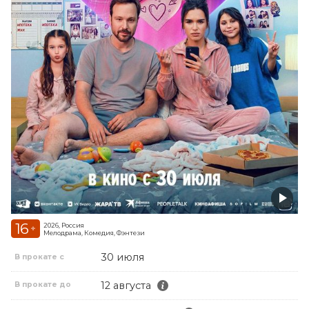
16
2026, Россия
+
Мелодрама, Комедия, Фэнтези
30 июля
В прокате с
12 августа
В прокате до