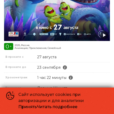
0
2026, Россия
+
Анимация, Приключения, Семейный
27 августа
В прокате с
23 сентября
В прокате до
1 час 22 минуты
Хронометраж
Дарина Шмидт
Режиссер
Сайт использует cookies при
Александр Боярский, Сергей
Продюсер
авторизации и для аналитики
Сельянов, Антон Златопольский
Принять
Читать подробнее