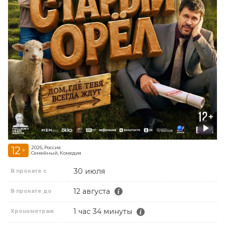
12
2026, Россия
+
Семейный, Комедия
30 июля
В прокате с
12 августа
В прокате до
1 час 34 минуты
Хронометраж