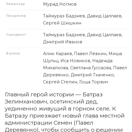
Мурад Ногмов
Режиссер
Таймураз Бадзиев, Давид Цаллаев,
Продюсер
Сергей Шишкин
Таймураз Бадзиев, Давид Цаллаев,
Сценарист
Дмитрий Иванов
Алик Караев, Павел Лёвкин, Миша
В ролях
Шульц, Иса Новиков, Надежда
Михалкова, Светлана Гуссаова, Павел
Деревянко, Дмитрий Ткаченко,
Сергей Степин, Гоша Торвич
Главный герой истории — Батраз
Зелимханович, осетинский дед,
уединенно живущий в горном селе. К
Батразу приезжает новый глава местной
администрации Семен (Павел
Деревянко), чтобы сообщить о решении