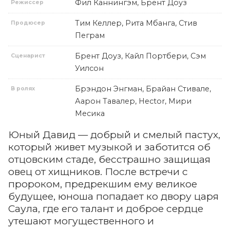
Фил Каннингэм, Брент Доуз
Режиссер
Тим Келлер, Рита Мбанга, Стив
Продюсер
Пеграм
Брент Доуз, Кайл Портбери, Сэм
Сценарист
Уилсон
Брэндон Энгман, Брайан Стивале,
В ролях
Аарон Тавалер, Hector, Мири
Месика
Юный Давид — добрый и смелый пастух,
который живет музыкой и заботится об
отцовским стаде, бесстрашно защищая
овец от хищников. После встречи с
пророком, предрекшим ему великое
будущее, юноша попадает ко двору царя
Саула, где его талант и доброе сердце
утешают могущественного и