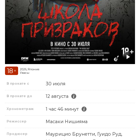
18
2026, Япония
+
Ужасы
30 июля
В прокате с
12 августа
В прокате до
1 час 46 минут
Хронометраж
Масаки Нишияма
Режиссер
Маурицио Брунетти, Гуидо Руд,
Продюсер