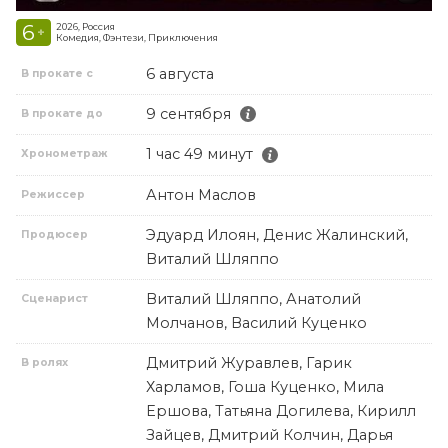
6
2026, Россия
+
Комедия, Фэнтези, Приключения
6 августа
В прокате с
9 сентября
В прокате до
1 час 49 минут
Хронометраж
Антон Маслов
Режиссер
Эдуард Илоян, Денис Жалинский,
Продюсер
Виталий Шляппо
Виталий Шляппо, Анатолий
Сценарист
Молчанов, Василий Куценко
Дмитрий Журавлев, Гарик
В ролях
Харламов, Гоша Куценко, Мила
Ершова, Татьяна Догилева, Кирилл
Зайцев, Дмитрий Колчин, Дарья