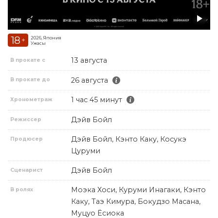
18
2026, Япония
+
Ужасы
13 августа
В прокате с
26 августа
В прокате до
1 час 45 минут
Хронометраж
Дэйв Бойл
Режиссер
Дэйв Бойл, Кэнто Каку, Косукэ
Продюсер
Цуруми
Дэйв Бойл
Сценарист
Моэка Хоси, Куруми Инагаки, Кэнто
В ролях
Каку, Таэ Кимура, Бокудзо Масана,
Муцуо Ёсиока