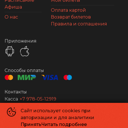
Расписание
Мои билеты
Афиша
Оплата картой
О нас
Возврат билетов
Правила и соглашения
Приложения
Способы оплаты
Контакты
Касса
+7 978-05-12919
Сайт использует cookies при
Апельсин
©
2026
авторизации и для аналитики
Powered by
p24.app
Принять
Читать подробнее