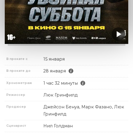
15 января
В прокате с
28 января
В прокате до
1 час 32 минуты
Хронометраж
Люк Гринфилд
Режиссер
Джейсон Бенуа, Марк Фазано, Люк
Продюсер
Гринфилд
Нил Голдман
Сценарист