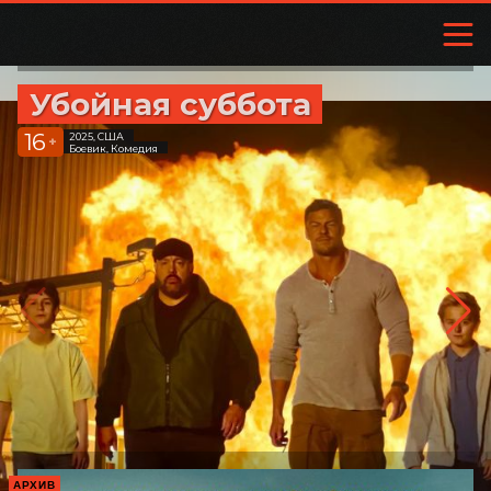
Убойная суббота
16
2025, США
+
Боевик, Комедия
АРХИВ