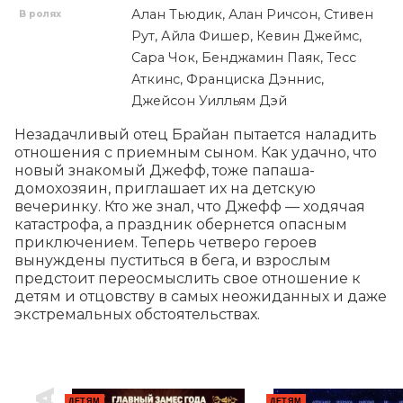
Алан Тьюдик, Алан Ричсон, Стивен
В ролях
Рут, Айла Фишер, Кевин Джеймс,
Сара Чок, Бенджамин Паяк, Тесс
Аткинс, Франциска Дэннис,
Джейсон Уилльям Дэй
Незадачливый отец Брайан пытается наладить 
отношения с приемным сыном. Как удачно, что 
новый знакомый Джефф, тоже папаша-
домохозяин, приглашает их на детскую 
вечеринку. Кто же знал, что Джефф — ходячая 
катастрофа, а праздник обернется опасным 
приключением. Теперь четверо героев 
вынуждены пуститься в бега, и взрослым 
предстоит переосмыслить свое отношение к 
детям и отцовству в самых неожиданных и даже 
экстремальных обстоятельствах.
ДЕТЯМ
ДЕТЯМ