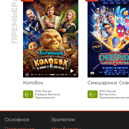
ПРЕМЬЕРА
Колобок
2026, Россия
2025, Россия
6
6
+
+
Комедия, Фэнтези,
Фантастика,
Приключения
Приключенческая к
Основное
Зрителям