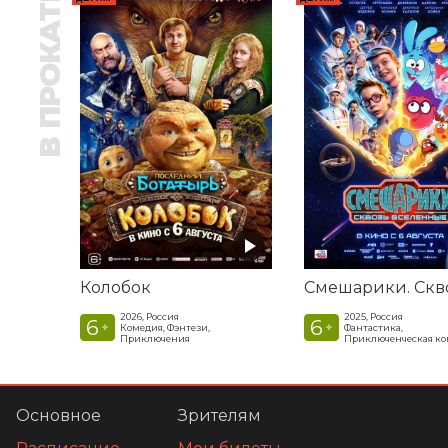
В ПРОКАТЕ
Колобок
2026, Россия
2025, Россия
6
6
+
+
Комедия, Фэнтези,
Фантастика,
Приключения
Приключенческая к
Основное
Зрителям