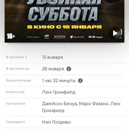
15 января
В прокате с
28 января
В прокате до
1 час 32 минуты
Хронометраж
Люк Гринфилд
Режиссер
Джейсон Бенуа, Марк Фазано, Люк
Продюсер
Гринфилд
Нил Голдман
Сценарист