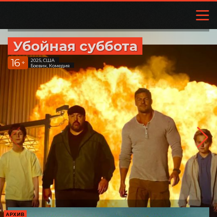
Убойная суббота
16
2025, США
+
Боевик, Комедия
АРХИВ