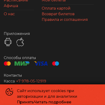
Расписание
Мои билеты
Афиша
Оплата картой
О нас
Возврат билетов
Правила и соглашения
Приложения
Способы оплаты
Контакты
Касса
+7 978-05-12919
Сайт использует cookies при
Апельсин
©
2026
авторизации и для аналитики
Powered by
p24.app
Принять
Читать подробнее