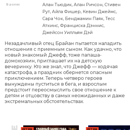
Алан Тьюдик, Алан Ричсон, Стивен
В ролях
Рут, Айла Фишер, Кевин Джеймс,
Сара Чок, Бенджамин Паяк, Тесс
Аткинс, Франциска Дэннис,
Джейсон Уилльям Дэй
Незадачливый отец Брайан пытается наладить 
отношения с приемным сыном. Как удачно, что 
новый знакомый Джефф, тоже папаша-
домохозяин, приглашает их на детскую 
вечеринку. Кто же знал, что Джефф — ходячая 
катастрофа, а праздник обернется опасным 
приключением. Теперь четверо героев 
вынуждены пуститься в бега, и взрослым 
предстоит переосмыслить свое отношение к 
детям и отцовству в самых неожиданных и даже 
экстремальных обстоятельствах.
ДЕТЯМ
ДЕТЯМ