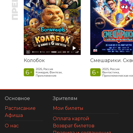
Колобок
2026, Россия
2025, Россия
6
6
+
+
Комедия, Фэнтези,
Фантастика,
Приключения
Приключенческая к
Основное
Зрителям
Расписание
Мои билеты
Афиша
Оплата картой
О нас
Возврат билетов
Правила и соглашения