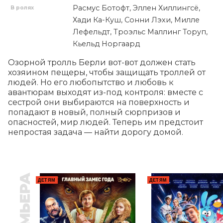
Расмус Ботофт, Эллен Хиллингсё,
В ролях
Хади Ка-Куш, Сонни Лэхи, Милле
Лефельдт, Троэльс Маллинг Торуп,
Кьельд Норгаард
Озорной тролль Берли вот-вот должен стать 
хозяином пещеры, чтобы защищать троллей от 
людей. Но его любопытство и любовь к 
авантюрам выходят из-под контроля: вместе с 
сестрой они выбираются на поверхность и 
попадают в новый, полный сюрпризов и 
опасностей, мир людей. Теперь им предстоит 
непростая задача — найти дорогу домой.
ПРЕМЬЕРА
ДЕТЯМ
ДЕТЯМ