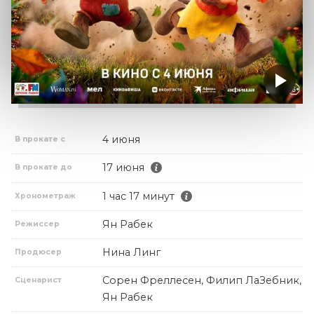
4 июня
В прокате с
17 июня
В прокате до
1 час 17 минут
Хронометраж
Ян Рабек
Режиссер
Нина Линг
Продюсер
Сорен Фреллесен, Филип ЛаЗебник,
Сценарист
Ян Рабек