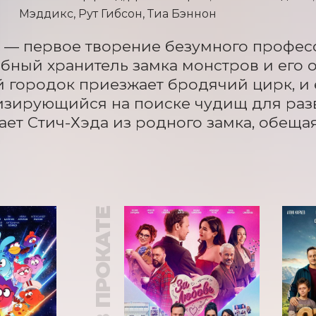
Мэддикс, Рут Гибсон, Тиа Бэннон
 — первое творение безумного професс
ный хранитель замка монстров и его о
 городок приезжает бродячий цирк, и е
зирующийся на поиске чудищ для разв
ет Стич-Хэда из родного замка, обещая 
В ПРОКАТЕ