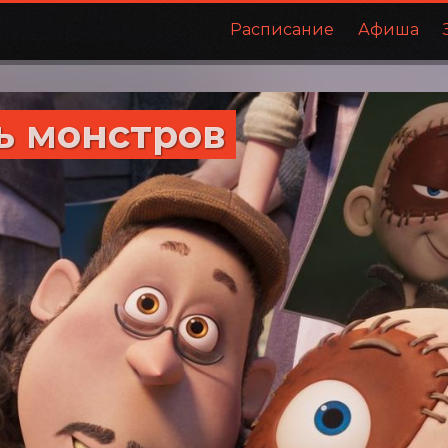
Расписание
Афиша
ь монстров