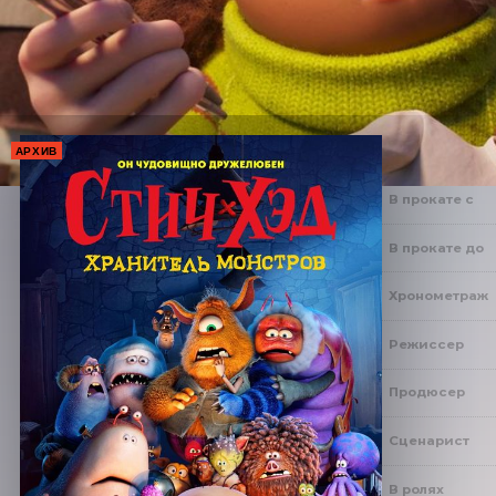
АРХИВ
В прокате с
В прокате до
Хронометраж
Режиссер
Продюсер
Сценарист
В ролях