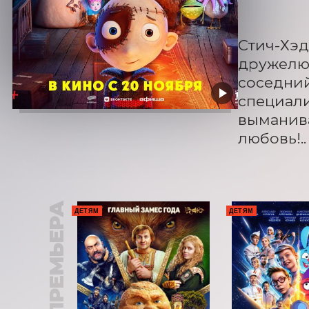
Стич-Хэд
дружелюб
соседний
специали
выманива
любовь!..
ПРЕМЬЕРА
ДЕТЯМ
ДЕТЯМ