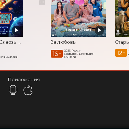
Смешарики. Сквозь вселенные
За любовь
Стар
2026, Россия
12
16
+
+
Мелодрама, Комедия,
кая комедия
Фэнтези
Приложения