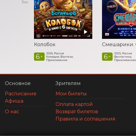
Колобок
2026, Россия
2025, Россия
6
6
+
+
Комедия, Фэнтези,
Фантастика,
Приключения
Приключенчес
Основное
Зрителям
Расписание
Мои билеты
Афиша
Оплата картой
О нас
Возврат билетов
Правила и соглашения