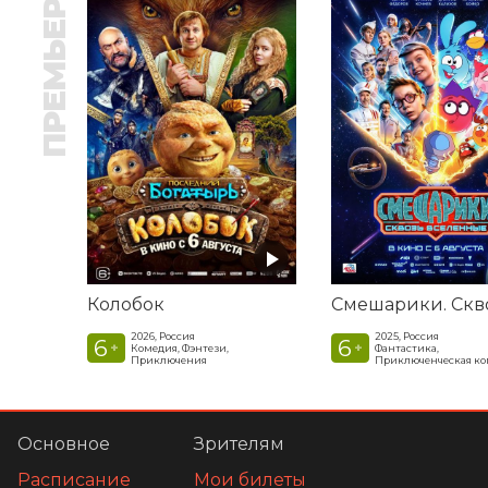
ПРЕМЬЕРА
Колобок
2026, Россия
2025, Россия
6
6
+
+
Комедия, Фэнтези,
Фантастика,
Приключения
Приключенческая к
Основное
Зрителям
Расписание
Мои билеты