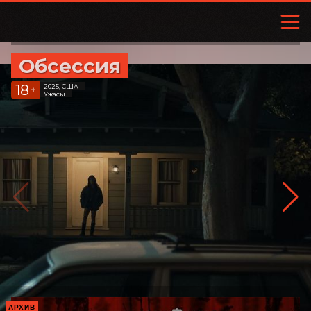
Обсессия
18
2025, США
+
Ужасы
АРХИВ