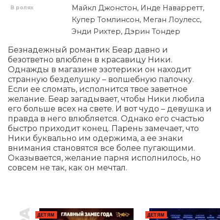
Майкл Джонстон, Инде Наварретт,
В ролях
Купер Томлинсон, Меган Лоулесс,
Энди Рихтер, Дэрин Тондер
Безнадежный романтик Беар давно и 
безответно влюблен в красавицу Ники. 
Однажды в магазине эзотерики он находит 
странную безделушку – волшебную палочку. 
Если ее сломать, исполнится твое заветное 
желание. Беар загадывает, чтобы Ники любила 
его больше всех на свете. И вот чудо – девушка и 
правда в него влюбляется. Однако его счастью 
быстро приходит конец. Парень замечает, что 
Ники буквально им одержима, а ее знаки 
внимания становятся все более пугающими. 
Оказывается, желание парня исполнилось, но 
совсем не так, как он мечтал.
ДЕТЯМ
ДЕТЯМ