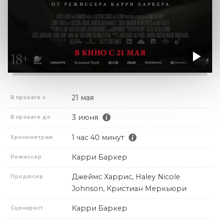
21 мая
В прокате с
3 июня
В прокате до
1 час 40 минут
Хронометраж
Карри Баркер
Режиссер
Джеймс Харрис, Haley Nicole
Продюсер
Johnson, Кристиан Меркьюри
Карри Баркер
Сценарист