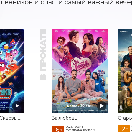
енников и спасти самый важный вечер
В ПРОКАТЕ
Смешарики. Сквозь вселенные
За любовь
Стар
2026, Россия
12
16
+
+
Мелодрама, Комедия,