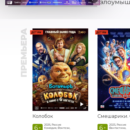
злоумышл
ПРЕМЬЕРА
ДЕТЯМ
ДЕТЯМ
Колобок
2026, Россия
2025, Россия
6
6
+
+
Комедия, Фэнтези,
Фантастика,