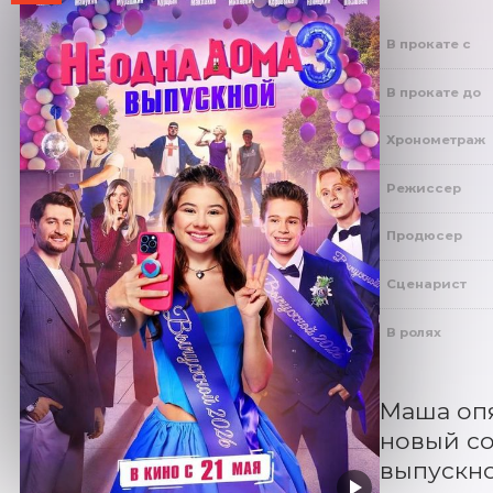
В прокате с
В прокате до
Хронометраж
Режиссер
Продюсер
Сценарист
В ролях
Маша опя
новый со
выпускно