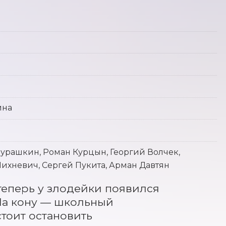
ина
урашкин, Роман Курцын, Георгий Волчек,
ихневич, Сергей Пукита, Арман Давтян
теперь у злодейки появился 
а кону — школьный 
оит остановить 