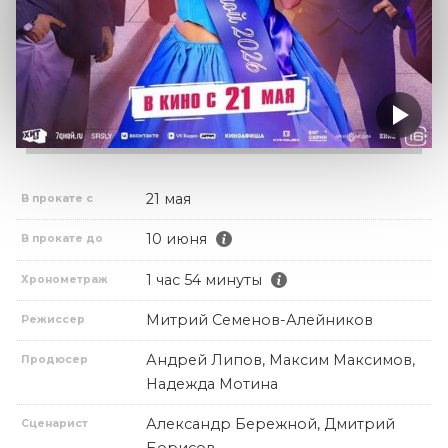
21 мая
В прокате с
10 июня
В прокате до
1 час 54 минуты
Хронометраж
Митрий Семенов-Алейников
Режиссер
Андрей Липов, Максим Максимов,
Продюсер
Надежда Мотина
Александр Бережной, Дмитрий
Сценарист