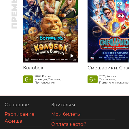
ПРЕМЬЕРА
Колобок
2026, Россия
2025, Россия
6
6
+
+
Комедия, Фэнтези,
Фантастика,
Приключения
Приключенческая к
Основное
Зрителям
Расписание
Мои билеты
Афиша
Оплата картой