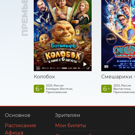
ПРЕМЬЕРА
Колобок
2026, Россия
2025, Россия
6
6
+
+
Комедия, Фэнтези,
Фантастика,
Приключения
Приключенчес
Основное
Зрителям
Расписание
Мои билеты
Афиша