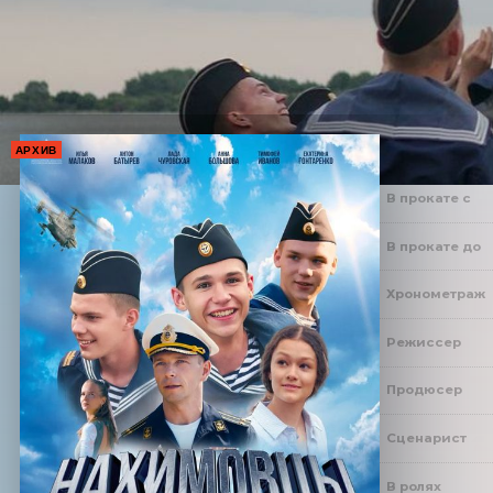
АРХИВ
В прокате с
В прокате до
Хронометраж
Режиссер
Продюсер
Сценарист
В ролях