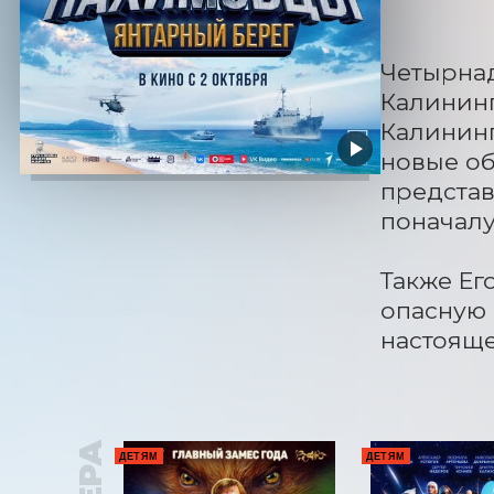
Четырнад
Калининг
Калининг
новые об
представ
поначалу
Также Ег
опасную 
настояще
ДЕТЯМ
ДЕТЯМ