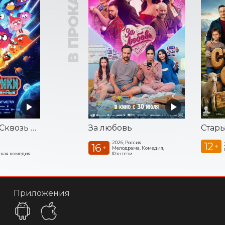
В ПРОКАТЕ
Смешарики. Сквозь вселенные
За любовь
Стар
2026, Россия
12
16
+
+
Мелодрама, Комедия,
кая комедия
Фэнтези
Приложения