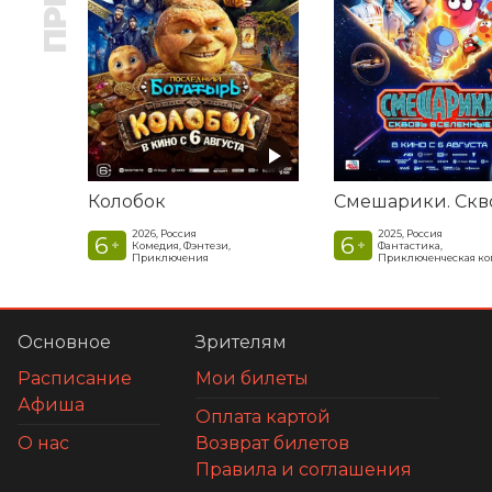
Колобок
2026, Россия
2025, Россия
6
6
+
+
Комедия, Фэнтези,
Фантастика,
Приключения
Приключенческая к
Основное
Зрителям
Расписание
Мои билеты
Афиша
Оплата картой
О нас
Возврат билетов
Правила и соглашения