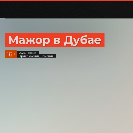
Мажор в Дубае
16
2025, Россия
+
Приключения, Комедия