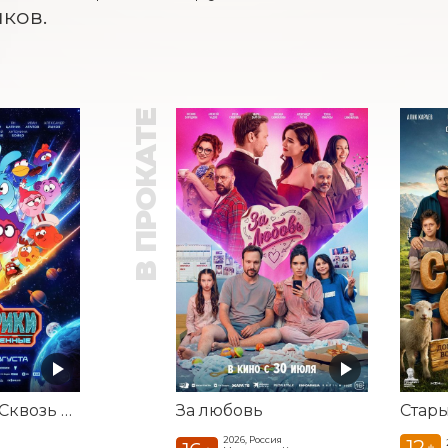
ков.
В ПРОКАТЕ
Смешарики. Сквозь вселенные
За любовь
Стар
2026, Россия
12
+