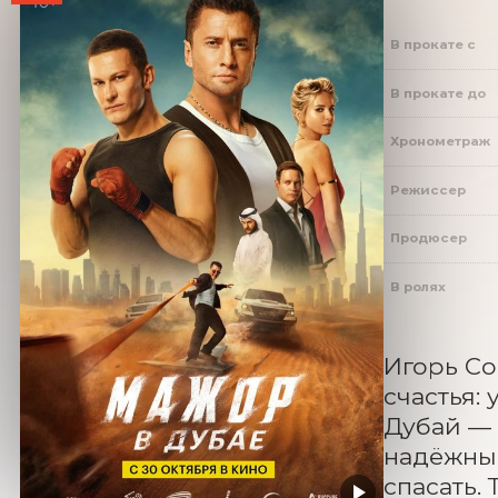
В прокате с
В прокате до
Хронометраж
Режиссер
Продюсер
В ролях
Игорь Со
счастья:
Дубай — м
надёжный
спасать.