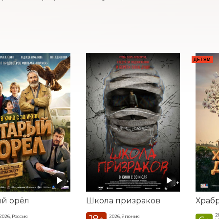
ДЕТЯМ
ый орёл
Школа призраков
Храб
2
18
2026, Россия
2026, Япония
+