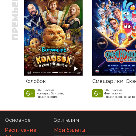
ПРЕМЬЕРА
Колобок
2026, Россия
2025, Россия
6
6
+
+
Комедия, Фэнтези,
Фантастика,
Приключения
Приключенческая к
Основное
Зрителям
Расписание
Мои билеты