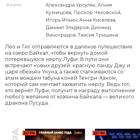
Александра Урсуляк, Агния
В ролях
Кузнецова, Прохор Чеховской,
Игорь Ильин, Анна Киселёва,
Даниил Эльдаров, Диомид
Виноградов, Таисия Тришина
Лео и Тиг отправляются в далёкое путешествие 
на озеро Байкал, чтобы вернуть домой 
потерявшуюся нерпу Луфи. В пути они 
встречают новых друзей: красную панду Джу и 
царя обезьян Укуна, а также сталкиваются со 
злым вождём табуна коней Тенгри-Ханом, 
который сам мечтает захватить нерпу. Ведь тот, 
кто вернёт Луфи, получит в награду выполнение 
любого желания от хозяина Байкала — великого 
дракона Лусуда.
ДЕТЯМ
ДЕТЯМ