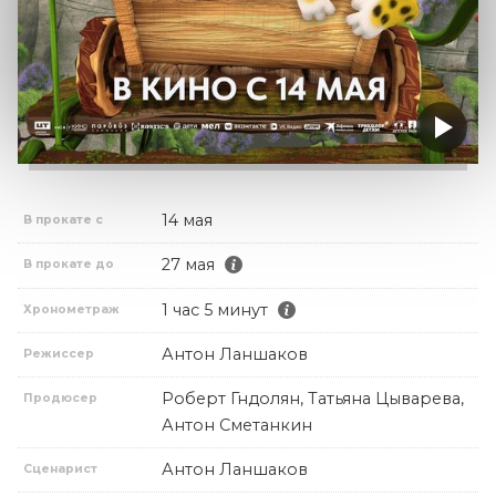
14 мая
В прокате с
27 мая
В прокате до
1 час 5 минут
Хронометраж
Антон Ланшаков
Режиссер
Роберт Гндолян, Татьяна Цыварева,
Продюсер
Антон Сметанкин
Антон Ланшаков
Сценарист