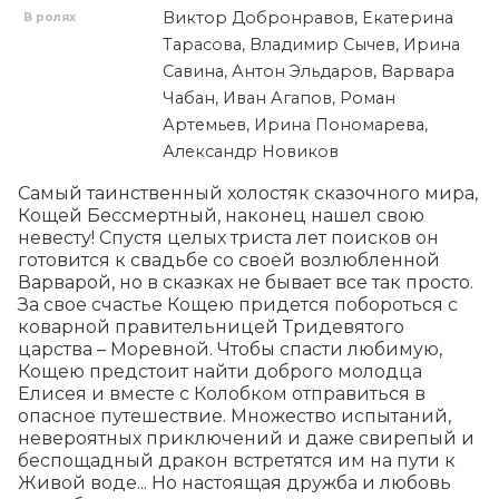
Виктор Добронравов, Екатерина
В ролях
Тарасова, Владимир Сычев, Ирина
Савина, Антон Эльдаров, Варвара
Чабан, Иван Агапов, Роман
Артемьев, Ирина Пономарева,
Александр Новиков
Самый таинственный холостяк сказочного мира, 
Кощей Бессмертный, наконец нашел свою 
невесту! Спустя целых триста лет поисков он 
готовится к свадьбе со своей возлюбленной 
Варварой, но в сказках не бывает все так просто. 
За свое счастье Кощею придется побороться с 
коварной правительницей Тридевятого 
царства – Моревной. Чтобы спасти любимую, 
Кощею предстоит найти доброго молодца 
Елисея и вместе с Колобком отправиться в 
опасное путешествие. Множество испытаний, 
невероятных приключений и даже свирепый и 
беспощадный дракон встретятся им на пути к 
Живой воде... Но настоящая дружба и любовь 