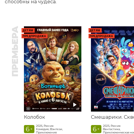
способны на чудеса.
ПРЕМЬЕРА
ДЕТЯМ
ДЕТЯМ
ПРЕДПРОДАЖА
ПРЕДПРОДАЖА
Колобок
2026, Россия
2025, Россия
6
6
+
+
Комедия, Фэнтези,
Фантастика,
Приключения
Приключенческая к