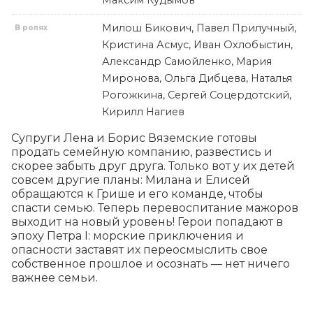
Максим Кудымов
Милош Бикович, Павел Прилучный,
В ролях
Кристина Асмус, Иван Охлобыстин,
Александр Самойленко, Мария
Миронова, Ольга Дибцева, Наталья
Рогожкина, Сергей Соцердотский,
Кирилл Нагиев
Супруги Лена и Борис Вяземские готовы 
продать семейную компанию, развестись и 
скорее забыть друг друга. Только вот у их детей 
совсем другие планы: Милана и Елисей 
обращаются к Грише и его команде, чтобы 
спасти семью. Теперь перевоспитание мажоров 
выходит на новый уровень! Герои попадают в 
эпоху Петра I: морские приключения и 
опасности заставят их переосмыслить свое 
собственное прошлое и осознать — нет ничего 
важнее семьи.