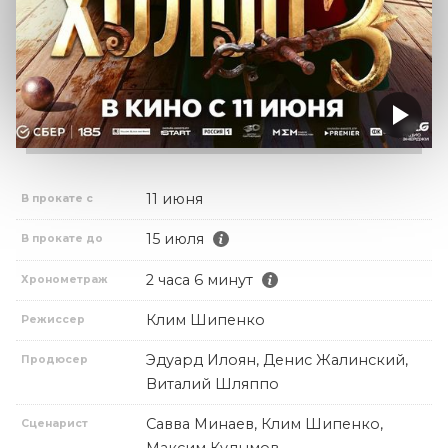
11 июня
В прокате с
15 июля
В прокате до
2 часа 6 минут
Хронометраж
Клим Шипенко
Режиссер
Эдуард Илоян, Денис Жалинский,
Продюсер
Виталий Шляппо
Савва Минаев, Клим Шипенко,
Сценарист