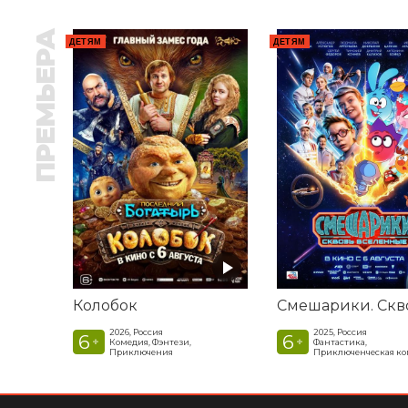
ПРЕМЬЕРА
ДЕТЯМ
ДЕТЯМ
Колобок
2026, Россия
2025, Россия
6
6
+
+
Комедия, Фэнтези,
Фантастика,
Приключения
Приключенческая к