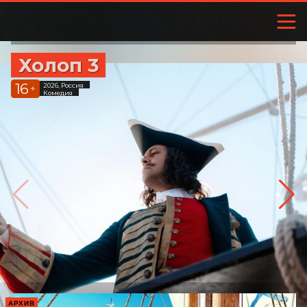
Холоп 3
16
2026, Россия
+
Комедия
АРХИВ