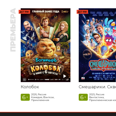
ПРЕМЬЕРА
ДЕТЯМ
ДЕТЯМ
Колобок
2026, Россия
2025, Россия
6
6
+
+
Комедия, Фэнтези,
Фантастика,
Приключения
Приключенческая к