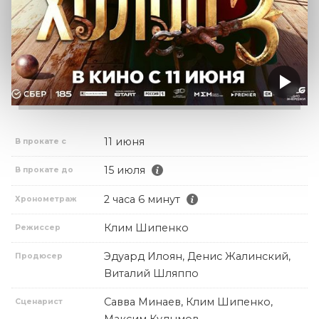
11 июня
В прокате с
15 июля
В прокате до
2 часа 6 минут
Хронометраж
Клим Шипенко
Режиссер
Эдуард Илоян, Денис Жалинский,
Продюсер
Виталий Шляппо
Савва Минаев, Клим Шипенко,
Сценарист