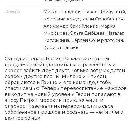
Максим Кудымов
Милош Бикович, Павел Прилучный,
В ролях
Кристина Асмус, Иван Охлобыстин,
Александр Самойленко, Мария
Миронова, Ольга Дибцева, Наталья
Рогожкина, Сергей Соцердотский,
Кирилл Нагиев
Супруги Лена и Борис Вяземские готовы 
продать семейную компанию, развестись и 
скорее забыть друг друга. Только вот у их детей 
совсем другие планы: Милана и Елисей 
обращаются к Грише и его команде, чтобы 
спасти семью. Теперь перевоспитание мажоров 
выходит на новый уровень! Герои попадают в 
эпоху Петра I: морские приключения и 
опасности заставят их переосмыслить свое 
собственное прошлое и осознать — нет ничего 
важнее семьи.