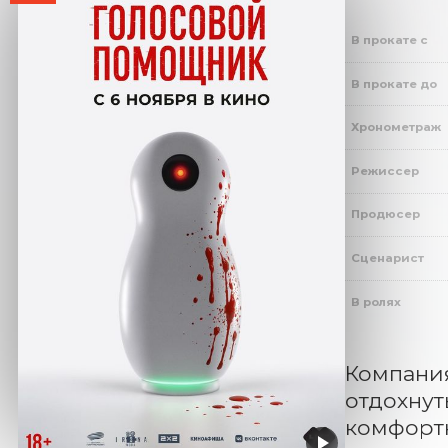
В прокате с
В прокате до
Хронометраж
Режиссер
Продюсер
Сценарист
В ролях
Компания
отдохнут
комфортн