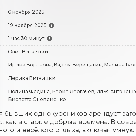
6 ноября 2025
19 ноября 2025
1 час 30 минут
Олег Витвицки
Ирина Воронова, Вадим Верещагин, Марина Гур
Лерика Витвицки
Полина Федина, Борис Дергачев, Илья Антоненко
Виолетта Оноприенко
 бывших однокурсников арендует загор
ь, как в старые добрые времена. В совр
ого и весёлого отдыха, включая умную 