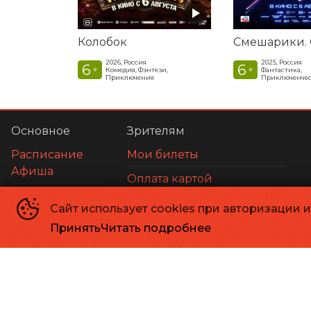
Колобок
2026, Россия
2025, Россия
6
6
+
+
Комедия, Фэнтези,
Фантастика,
Приключения
Приключенчес
Основное
Зрителям
Расписание
Мои билеты
Афиша
Оплата картой
О нас
Возврат билетов
Сайт использует cookies при авторизации 
Правила и соглашения
Принять
Читать подробнее
Апельсин
©
2026