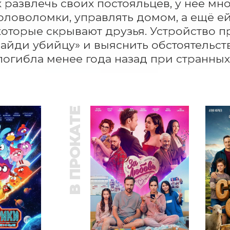
к развлечь своих постояльцев, у нее мно
оловоломки, управлять домом, а ещё ей 
которые скрывают друзья. Устройство п
Найди убийцу» и выяснить обстоятельст
погибла менее года назад при странных
В ПРОКАТЕ