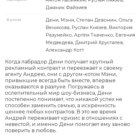
Антон Калинкин, Руслан Князев,
Джаник Файзиев
Дени, Мэни, Степан Девонин, Ольга
В ролях
Веникова, Руслан Князев, Виктория
Разумейко, Артём Ткаченко, Евгения
Медведева, Дмитрий Хрусталев,
Александр Котт
Когда лабрадор Дени получает крупный 
рекламный контракт и переезжает к своему 
агенту Андрею, они с другом-котом Мэни, 
привыкшие всегда быть вместе, впервые 
оказываются в разлуке. Погружаясь в 
ослепительный мир шоу-бизнеса, Дени 
постепенно понимает, что никакой успех не 
способен заменить семью, а искренность 
ценнее любых контрактов. В это же время 
Андрей переживает кризис в отношениях с 
невестой, и именно Дени помогает ему заново 
поверить в любовь.