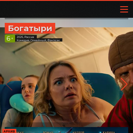
Богатыри
6
2026, Россия
+
Комедия, Семейный, Фэнтези
АРХИВ