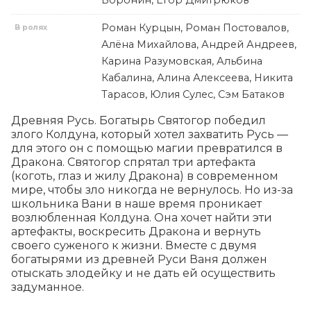
Воронин, Егор Дмитрюков
Роман Курцын, Роман Постовалов,
В ролях
Алёна Михайлова, Андрей Андреев,
Карина Разумовская, Альбина
Кабалина, Алина Алексеева, Никита
Тарасов, Юлия Сулес, Сэм Батаков
Древняя Русь. Богатырь Святогор победил 
злого Колдуна, который хотел захватить Русь — 
для этого он с помощью магии превратился в 
Дракона. Святогор спрятал три артефакта 
(коготь, глаз и жилу Дракона) в современном 
мире, чтобы зло никогда не вернулось. Но из-за 
школьника Вани в наше время проникает 
возлюбленная Колдуна. Она хочет найти эти 
артефакты, воскресить Дракона и вернуть 
своего суженого к жизни. Вместе с двумя 
богатырями из древней Руси Ваня должен 
отыскать злодейку и не дать ей осуществить 
задуманное.