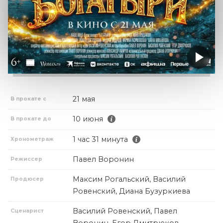
21 мая
В прокате с
10 июня
В прокате до
1 час 31 минута
Хронометраж
Павел Воронин
Режиссер
Максим Рогальский, Василий
Продюсер
Ровенский, Диана Бузуркиева
Василий Ровенский, Павел
Сценарист