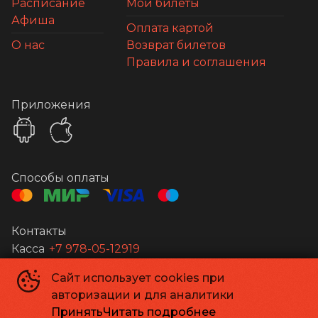
Расписание
Мои билеты
Афиша
Оплата картой
О нас
Возврат билетов
Правила и соглашения
Приложения
Способы оплаты
Контакты
Касса
+7 978-05-12919
Сайт использует cookies при
Апельсин
©
2026
авторизации и для аналитики
Powered by
p24.app
Принять
Читать подробнее