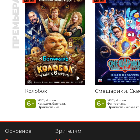
ПРЕМЬЕРА
ДЕТЯМ
ДЕТЯМ
Колобок
2026, Россия
2025, Россия
6
6
+
+
Комедия, Фэнтези,
Фантастика,
Приключения
Приключенческая к
Основное
Зрителям