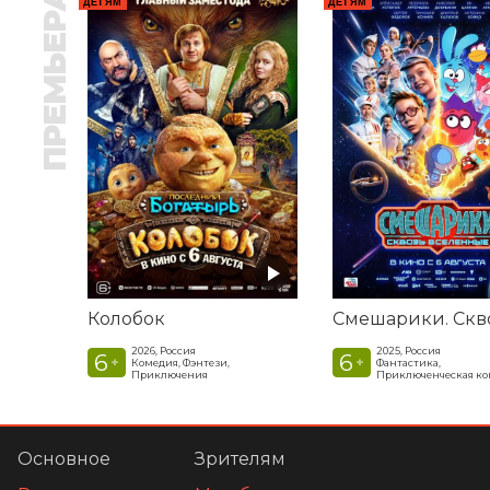
ПРЕМЬЕРА
ДЕТЯМ
ДЕТЯМ
Колобок
2026, Россия
2025, Россия
6
6
+
+
Комедия, Фэнтези,
Фантастика,
Приключения
Приключенческая к
Основное
Зрителям