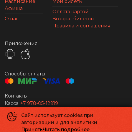
Расписание
Мои билеты
Афиша
Оплата картой
О нас
Возврат билетов
Правила и соглашения
Приложения
Способы оплаты
Контакты
Касса
+7 978-05-12919
Сайт использует cookies при
Апельсин
©
2026
авторизации и для аналитики
Powered by
p24.app
Принять
Читать подробнее